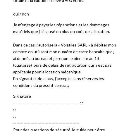
totale et la caution s’élève à 900 euros.
oui / non
Je m’engage à payer les réparations et les dommages
matériels que j ai causé en plus du coût de la location.
Dans ce cas, j’autorise la « Volatiles SARL » à débiter mon
compte en utilisant mon numéro de carte bancaire que j
ai donné au bureau et je renonce bien sur au 14
(quatorze) jours de délais de rétractation qui n est pas
applicable pour la location mécanique.
En signant ci-dessous, j’accepte sans réserves les
conditions du présent contrat.
Signature
———————————————————: :
: :
: :
———————————————————
Pour des questions de sécurité, le guide peut être