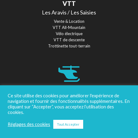
VTT
Les Aravis / Les Saisies
Vente & Location
VTT All-Mountain
Vélo électrique
VTT de descente
Trottinette tout-terrain
HÉLICOPTÈRE-ULM
Ce site utilise des cookies pour améliorer l'expérience de
Vol au dessus d'Annecy et des Aravis
navigation et fournir des fonctionnalités supplémentaires. En
cliquant sur “Accepter”, vous acceptez l’utilisation des
Vol Découverte
cookies.
Vol Éclaireur
Vol Initiation
Réglages des cookies
Tout Accepter
Vol Touristique
Vol Aventurier