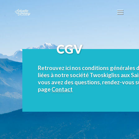
CGV
Retrouvez ici nos conditions générales 
liées à notre société Twoskigliss aux Sais
vous avez des questions, rendez-vous s
page
Contact